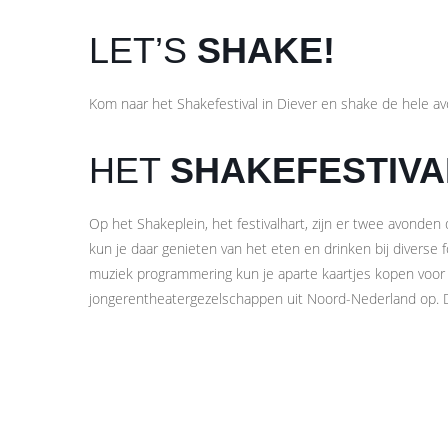
LET’S
SHAKE!
Kom naar het Shakefestival in Diever en shake de hele av
HET
SHAKEFESTIVA
Op het Shakeplein, het festivalhart, zijn er twee avonde
kun je daar genieten van het eten en drinken bij diverse
muziek programmering kun je aparte kaartjes kopen voor 
jongerentheatergezelschappen uit Noord-Nederland op. D