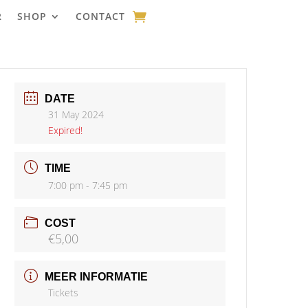
R
SHOP
CONTACT
DATE
31 May 2024
Expired!
TIME
7:00 pm - 7:45 pm
COST
€5,00
MEER INFORMATIE
Tickets