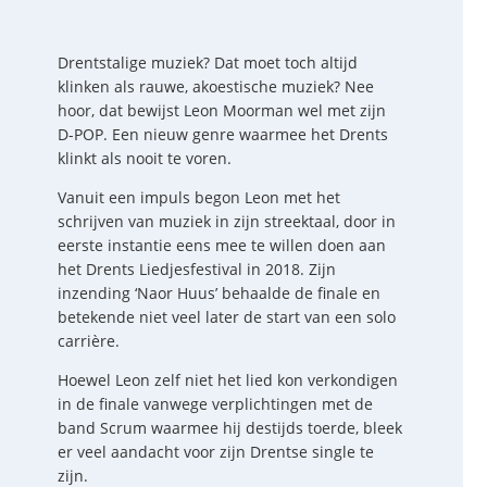
Drentstalige muziek? Dat moet toch altijd
klinken als rauwe, akoestische muziek? Nee
hoor, dat bewijst Leon Moorman wel met zijn
D-POP. Een nieuw genre waarmee het Drents
klinkt als nooit
te voren
.
Vanuit een impuls begon Leon met het
schrijven van muziek in zijn streektaal, door in
eerste instantie eens mee te willen doen aan
het Drents Liedjesfestival in 2018. Zijn
inzending
‘
Naor
Huus
’
behaalde de finale en
betekende niet veel later de start van een
solo
carri
è
re
.
Hoewel Leon zelf niet het lied kon verkondigen
in de finale vanwege verplichtingen met de
band Scrum waarmee hij destijds toerde, bleek
er veel aandacht voor zijn Drentse single te
zijn.