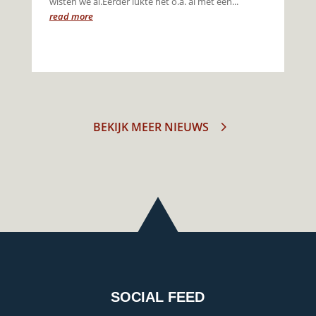
wisten we al.Eerder lukte het o.a. al met een...
read more
BEKIJK MEER NIEUWS
SOCIAL FEED