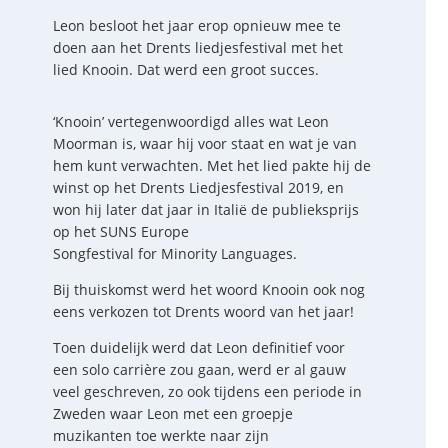
Leon besloot het jaar erop opnieuw mee te
doen aan het Drents liedjesfestival met het
lied
Knooin
. Dat werd een groot succes.
‘Knooin’
vertegenwoordigd alles wat Leon
Moorman is, waar hij voor staat en wat je van
hem kunt verwachten. Met het lied
pakte hij de
winst op het Drents Liedjesfestival 2019, en
won hij later dat jaar in Itali
ë
de publieksprijs
op het SUNS Europe
Songfestival
for
Minority
Languages
.
Bij thuiskomst werd het woord
Knooin
ook nog
eens verkozen tot Drents woord van het jaar!
Toen duidelijk werd dat Leon definitief voor
een
solo carri
è
re
zou gaan, werd er al gauw
veel geschreven, zo ook tijdens een periode in
Zweden waar Leon met een groepje
muzikanten toe werkte naar zijn